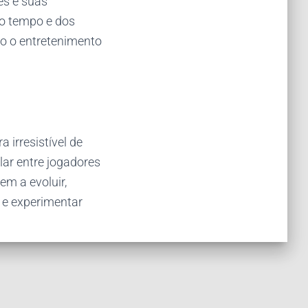
es e suas
o tempo e dos
to o entretenimento
 irresistível de
lar entre jogadores
em a evoluir,
 e experimentar