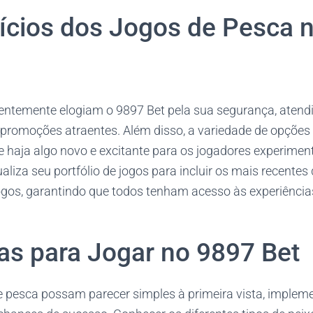
ícios dos Jogos de Pesca 
entemente elogiam o 9897 Bet pela sua segurança, atendi
e promoções atraentes. Além disso, a variedade de opções
 haja algo novo e excitante para os jogadores experimen
liza seu portfólio de jogos para incluir os mais recente
ogos, garantindo que todos tenham acesso às experiência
ias para Jogar no 9897 Bet
 pesca possam parecer simples à primeira vista, impleme