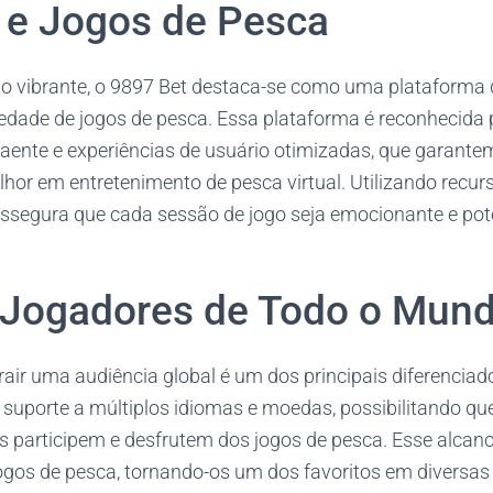
 e Jogos de Pesca
io vibrante, o 9897 Bet destaca-se como uma plataforma
edade de jogos de pesca. Essa plataforma é reconhecida p
traente e experiências de usuário otimizadas, que garante
hor em entretenimento de pesca virtual. Utilizando recurs
assegura que cada sessão de jogo seja emocionante e po
 Jogadores de Todo o Mun
air uma audiência global é um dos principais diferenciad
 suporte a múltiplos idiomas e moedas, possibilitando qu
s participem e desfrutem dos jogos de pesca. Esse alcanc
ogos de pesca, tornando-os um dos favoritos em diversas 