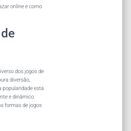
 azar online e como
 de
iverso dos jogos de
pura diversão,
a popularidade está
ente e dinâmico.
s formas de jogos