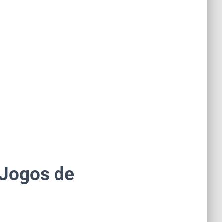
 Jogos de