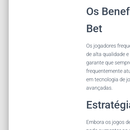
Os Benef
Bet
Os jogadores frequ
de alta qualidade 
garante que sempre
frequentemente atua
em tecnologia de j
avançadas.
Estratég
Embora os jogos de