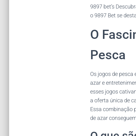
9897 bet’s Descubr
o 9897 Bet se dest
O Fasci
Pesca
Os jogos de pesca 
azar e entretenimen
esses jogos cativa
a oferta única de 
Essa combinação p
de azar conseguem 
O que sã