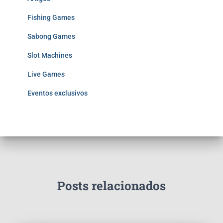
Fishing Games
Sabong Games
Slot Machines
Live Games
Eventos exclusivos
Posts relacionados