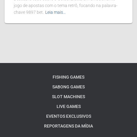
jogo de apostas com o tema retrô, focando na palavra-
chave 9897 bet.
Leia mais…
FISHING GAMES
SABONG GAMES
SLOT MACHINES
LIVE GAMES
EVENTOS EXCLUSIVOS
REPORTAGENS DA MÍDIA