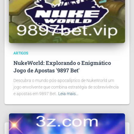
ARTIGOS
NukeWorld: Explorando o Enigmático
Jogo de Apostas '9897 Bet'
Descubra o mundo pós-apocalíptico de NukeWorld um
jogo envolvente que combina estratégia de sobrevivência
e apostas em 9897 Bet.
Leia mais…