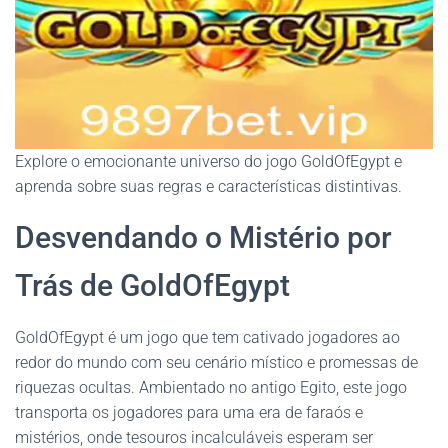
Explore o emocionante universo do jogo GoldOfEgypt e
aprenda sobre suas regras e características distintivas.
Desvendando o Mistério por
Trás de GoldOfEgypt
GoldOfEgypt é um jogo que tem cativado jogadores ao
redor do mundo com seu cenário místico e promessas de
riquezas ocultas. Ambientado no antigo Egito, este jogo
transporta os jogadores para uma era de faraós e
mistérios, onde tesouros incalculáveis esperam ser