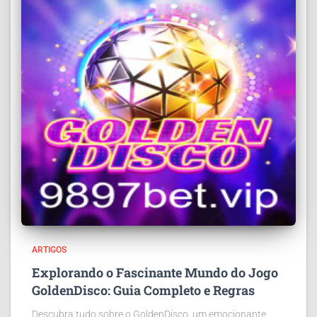
ARTIGOS
Explorando o Fascinante Mundo do Jogo
GoldenDisco: Guia Completo e Regras
Descubra tudo sobre o GoldenDisco, um emocionante