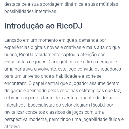
destaca pela sua abordagem dinâmica e suas múltiplas
possibilidades interativas.
Introdução ao RicoDJ
Lançado em um momento em que a demanda por
experiências digitais novas e criativas é mais alta do que
nunca, RicoDJ rapidamente captou a atenção dos
entusiastas de jogos. Com gráficos de última geração e
uma narrativa envolvente, este jogo convida os jogadores
para um universo onde a habilidade e a sorte se
encontram. O papel central que o jogador assume dentro
do game é delineado pelas escolhas estratégicas que faz,
cobrindo aspectos tanto de aventura quanto de desafios
interativos. Especialistas do setor elogiam RicoDJ por
revitalizar conceitos clássicos de jogos com uma
perspectiva moderna, permitindo uma jogabilidade fluida e
atrativa.