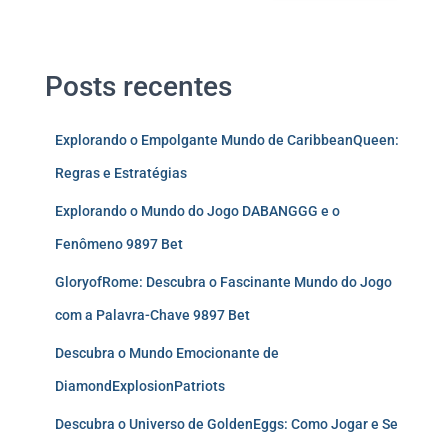
Posts recentes
Explorando o Empolgante Mundo de CaribbeanQueen:
Regras e Estratégias
Explorando o Mundo do Jogo DABANGGG e o
Fenômeno 9897 Bet
GloryofRome: Descubra o Fascinante Mundo do Jogo
com a Palavra-Chave 9897 Bet
Descubra o Mundo Emocionante de
DiamondExplosionPatriots
Descubra o Universo de GoldenEggs: Como Jogar e Se