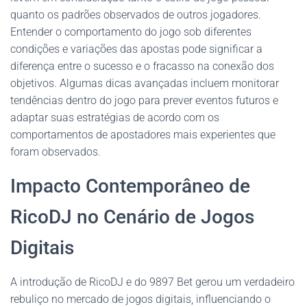
quanto os padrões observados de outros jogadores.
Entender o comportamento do jogo sob diferentes
condições e variações das apostas pode significar a
diferença entre o sucesso e o fracasso na conexão dos
objetivos. Algumas dicas avançadas incluem monitorar
tendências dentro do jogo para prever eventos futuros e
adaptar suas estratégias de acordo com os
comportamentos de apostadores mais experientes que
foram observados.
Impacto Contemporâneo de
RicoDJ no Cenário de Jogos
Digitais
A introdução de RicoDJ e do 9897 Bet gerou um verdadeiro
rebuliço no mercado de jogos digitais, influenciando o