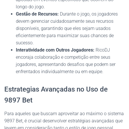
longo do jogo.
Gestão de Recursos:
Durante o jogo, os jogadores
devem gerenciar cuidadosamente seus recursos
disponíveis, garantindo que eles sejam usados
eficientemente para maximizar suas chances de
sucesso.
Interatividade com Outros Jogadores:
RicoDJ
encoraja colaboração e competição entre seus
jogadores, apresentando desafios que podem ser
enfrentados individualmente ou em equipe.
Estrategias Avançadas no Uso de
9897 Bet
Para aqueles que buscam aproveitar ao máximo o sistema
9897 Bet, é crucial desenvolver estratégias avançadas que
levem em consideração tanto o estilo de jogo pessoal