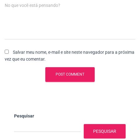
No que você está pensando?
Salvar meu nome, e-mail e site neste navegador para a próxima
vez que eu comentar.
Pesquisar
PESQUISAR