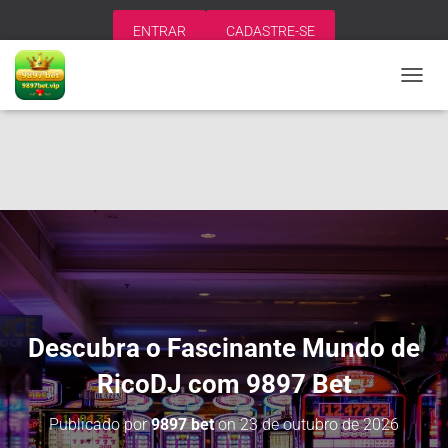
ENTRAR
CADASTRE-SE
A
L
T
E
R
N
A
R
N
A
V
E
G
A
Descubra o Fascinante Mundo de
Ç
Ã
RicoDJ com 9897 Bet
O
Publicado por
9897 bet
on
23 de outubro de 2026