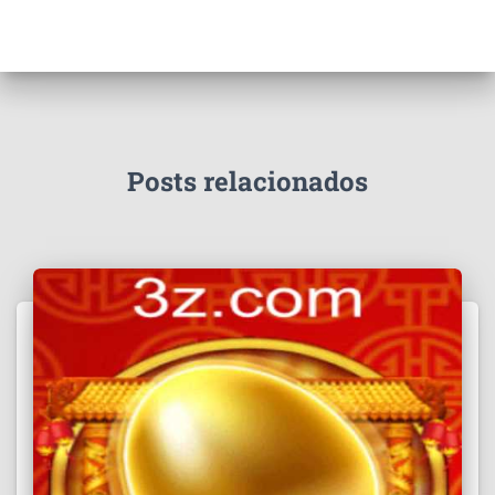
Posts relacionados