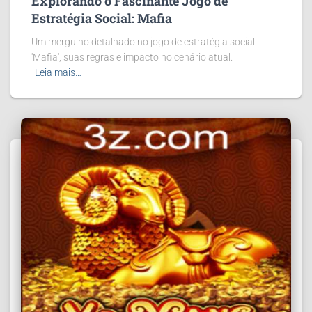
Explorando o Fascinante Jogo de
Estratégia Social: Mafia
Um mergulho detalhado no jogo de estratégia social
'Mafia', suas regras e impacto no cenário atual.
Leia mais…