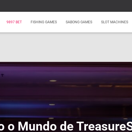
9897 BET
FISHING GAMES
SABONG GAMES
SLOT MACHINES
o o Mundo de Treasure