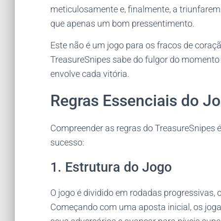
meticulosamente e, finalmente, a triunfare
que apenas um bom pressentimento.
Este não é um jogo para os fracos de cora
TreasureSnipes sabe do fulgor do momento d
envolve cada vitória.
Regras Essenciais do J
Compreender as regras do TreasureSnipes 
sucesso:
1. Estrutura do Jogo
O jogo é dividido em rodadas progressivas, 
Começando com uma aposta inicial, os jogad