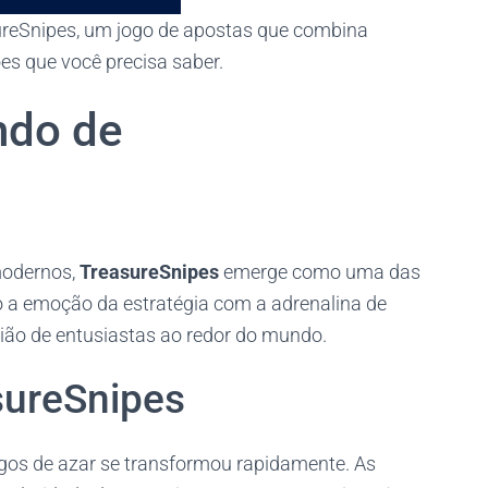
ureSnipes, um jogo de apostas que combina
ões que você precisa saber.
ndo de
modernos,
TreasureSnipes
emerge como uma das
 a emoção da estratégia com a adrenalina de
ião de entusiastas ao redor do mundo.
sureSnipes
ogos de azar se transformou rapidamente. As