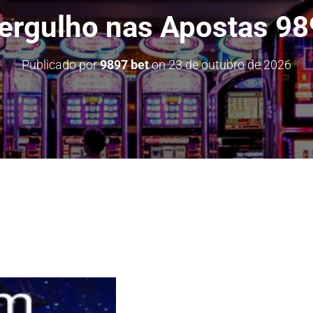
ergulho nas Apostas 98
Publicado por
9897 bet
on
23 de outubro de 2026