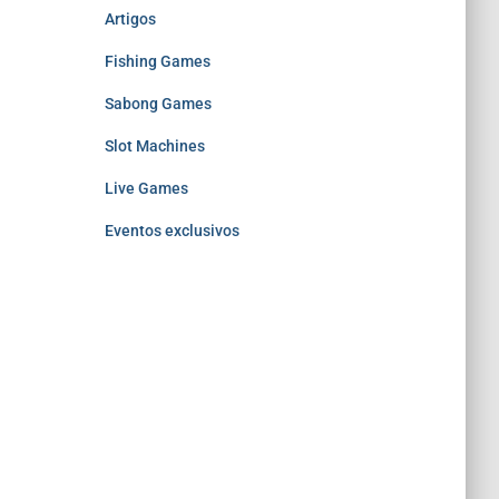
Artigos
Fishing Games
Sabong Games
Slot Machines
Live Games
Eventos exclusivos