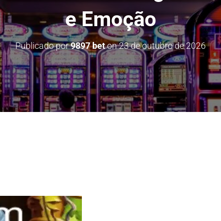
e Emoção
Publicado por
9897 bet
on
23 de outubro de 2026