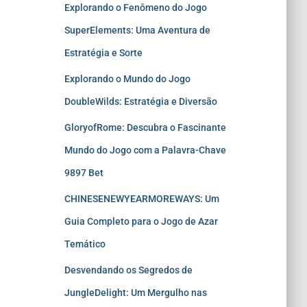
Explorando o Fenômeno do Jogo
SuperElements: Uma Aventura de
Estratégia e Sorte
Explorando o Mundo do Jogo
DoubleWilds: Estratégia e Diversão
GloryofRome: Descubra o Fascinante
Mundo do Jogo com a Palavra-Chave
9897 Bet
CHINESENEWYEARMOREWAYS: Um
Guia Completo para o Jogo de Azar
Temático
Desvendando os Segredos de
JungleDelight: Um Mergulho nas