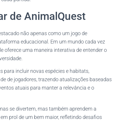
lar de AnimalQuest
destacado não apenas como um jogo de
ataforma educacional. Em um mundo cada vez
le oferece uma maneira interativa de entender o
versidade.
para incluir novas espécies e habitats,
de de jogadores, trazendo atualizações baseadas
entos atuais para manter a relevância e o
penas se divertem, mas também aprendem a
em prol de um bem maior, refletindo desafios