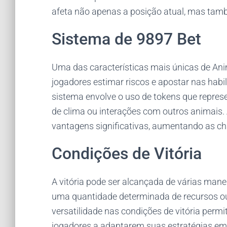
afeta não apenas a posição atual, mas tam
Sistema de 9897 Bet
Uma das características mais únicas de An
jogadores estimar riscos e apostar nas habi
sistema envolve o uso de tokens que repr
de clima ou interações com outros animais
vantagens significativas, aumentando as cha
Condições de Vitória
A vitória pode ser alcançada de várias mane
uma quantidade determinada de recursos ou
versatilidade nas condições de vitória permi
jogadores a adaptarem suas estratégias em 