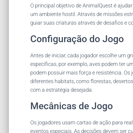
O principal objetivo de AnimalQuest é ajuda
um ambiente hostil. Através de missões estr
guiar suas criaturas através de desafios e c
Configuração do Jogo
Antes de iniciar, cada jogador escolhe um 
específicas, por exemplo, aves podem ter 
podem possuir mais força e resistência. Os 
diferentes habitats, como florestas, desert
com a estratégia desejada.
Mecânicas de Jogo
Os jogadores usam cartas de ação para real
eventos especiais. As decisões devem ser 