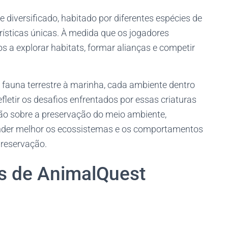
iversificado, habitado por diferentes espécies de
ísticas únicas. À medida que os jogadores
 a explorar habitats, formar alianças e competir
 fauna terrestre à marinha, cada ambiente dentro
fletir os desafios enfrentados por essas criaturas
ção sobre a preservação do meio ambiente,
nder melhor os ecossistemas e os comportamentos
preservação.
s de AnimalQuest