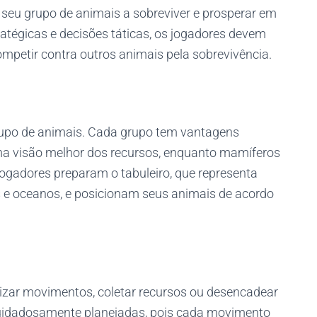
r seu grupo de animais a sobreviver e prosperar em
atégicas e decisões táticas, os jogadores devem
ompetir contra outros animais pela sobrevivência.
grupo de animais. Cada grupo tem vantagens
uma visão melhor dos recursos, enquanto mamíferos
jogadores preparam o tabuleiro, que representa
os e oceanos, e posicionam seus animais de acordo
izar movimentos, coletar recursos ou desencadear
cuidadosamente planejadas, pois cada movimento