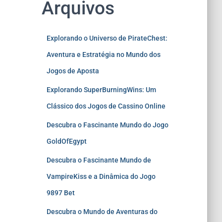
Arquivos
Explorando o Universo de PirateChest:
Aventura e Estratégia no Mundo dos
Jogos de Aposta
Explorando SuperBurningWins: Um
Clássico dos Jogos de Cassino Online
Descubra o Fascinante Mundo do Jogo
GoldOfEgypt
Descubra o Fascinante Mundo de
VampireKiss e a Dinâmica do Jogo
9897 Bet
Descubra o Mundo de Aventuras do