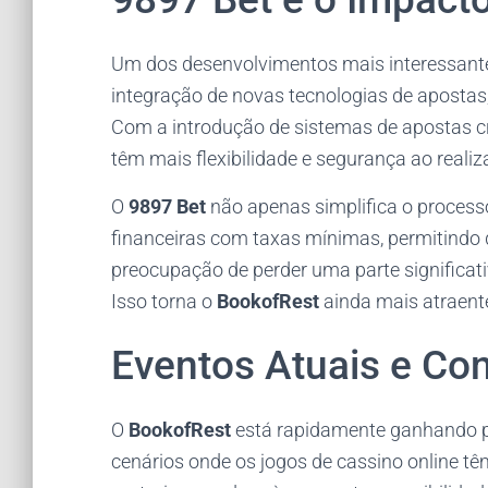
Um dos desenvolvimentos mais interessante
integração de novas tecnologias de apostas
Com a introdução de sistemas de apostas cr
têm mais flexibilidade e segurança ao reali
O
9897 Bet
não apenas simplifica o process
financeiras com taxas mínimas, permitindo
preocupação de perder uma parte significa
Isso torna o
BookofRest
ainda mais atraent
Eventos Atuais e Con
O
BookofRest
está rapidamente ganhando p
cenários onde os jogos de cassino online t