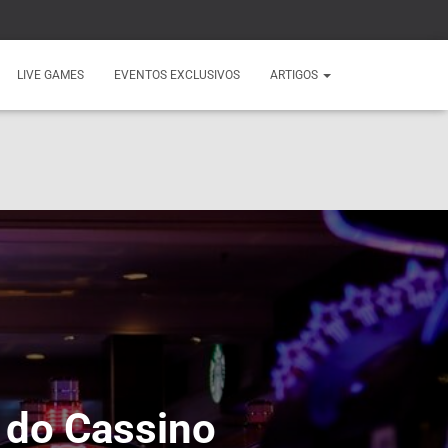
LIVE GAMES
EVENTOS EXCLUSIVOS
ARTIGOS
 do Cassino