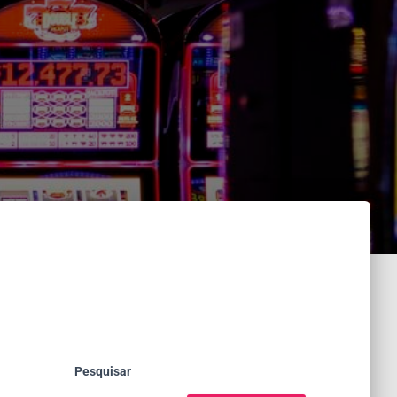
Pesquisar