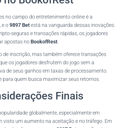
s no campo do entretenimento online é a
, e o
9897 Bet
está na vanguarda dessas inovações.
ipto-seguras e transações rápidas, os jogadores
zar apostas no
BookofRest
.
o de inscrição, mas também oferece transações
 que os jogadores desfrutem do jogo sem a
tiva de seus ganhos em taxas de processamento.
e para quem busca maximizar seus retornos.
siderações Finais
opularidade globalmente, especialmente em
êm visto um aumento na aceitação e no tráfego. Em