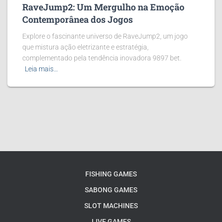
RaveJump2: Um Mergulho na Emoção
Contemporânea dos Jogos
Explore o fascinante universo de RaveJump2, um jogo
que mistura ação eletrizante e estratégia,
complementado pela tendência inovadora 9897 bet.
Leia mais…
FISHING GAMES
SABONG GAMES
SLOT MACHINES
LIVE GAMES