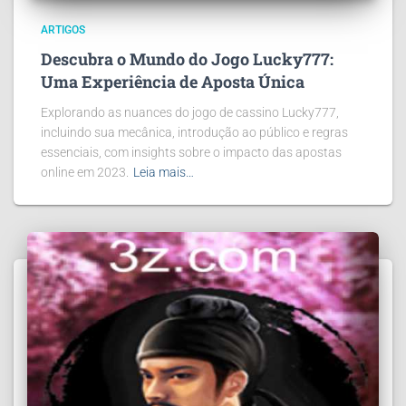
ARTIGOS
Descubra o Mundo do Jogo Lucky777:
Uma Experiência de Aposta Única
Explorando as nuances do jogo de cassino Lucky777,
incluindo sua mecânica, introdução ao público e regras
essenciais, com insights sobre o impacto das apostas
online em 2023.
Leia mais…