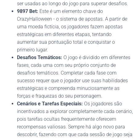
ser usadas ao longo do jogo para superar desafios.
9897 Bet:
Este é um elemento chave do
CrazyHalloween - o sistema de apostas. A partir de
uma moeda fictícia, os jogadores fazem apostas
estratégicas em diferentes etapas, tentando
aumentar sua pontuação total e conquistar o
primeiro lugar.
Desafios Temáticos:
O jogo é dividido em diferentes
fases, cada uma com seu próprio conjunto de
desafios temáticos. Completar cada fase com
sucesso requer que o jogador use suas habilidades
estratégicas e compreenda minuciosamente as
forças e fraquezas do seu personagem.
Cenários e Tarefas Especiais:
Os jogadores são
incentivados a explorar completamente cada cenário,
pois tarefas ocultas frequentemente oferecem
recompensas valiosas. Sempre há algo novo para
descobrir, fazendo com que cada sessão de jogo seja