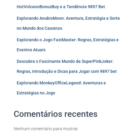
HotVolcanoBonusBuy e a Tendência 9897 Bet
Explorando AnubisMoon: Aventura, Estratégia e Sorte
no Mundo dos Cassinos
Explorando o Jogo FastMaster: Regras, Estratégias e
Eventos Atuais
Descubra o Fascinante Mundo de SuperPinkJoker:
Regras, Introdução e Dicas para Jogar com 9897 bet
Explorando MonkeyOfficeLegend: Aventuras e
Estratégias no Jogo
Comentários recentes
Nenhum comentário para mostrar.