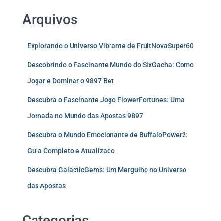
Arquivos
Explorando o Universo Vibrante de FruitNovaSuper60
Descobrindo o Fascinante Mundo do SixGacha: Como
Jogar e Dominar o 9897 Bet
Descubra o Fascinante Jogo FlowerFortunes: Uma
Jornada no Mundo das Apostas 9897
Descubra o Mundo Emocionante de BuffaloPower2:
Guia Completo e Atualizado
Descubra GalacticGems: Um Mergulho no Universo
das Apostas
Categorias