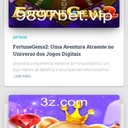
ARTIGOS
FortuneGems2: Uma Aventura Atraente no
Universo dos Jogos Digitais
Descubra a experiência vibrante de FortuneGems2, um
jogo repleto de desafios e recompensas emocionantes.
Leia mais…