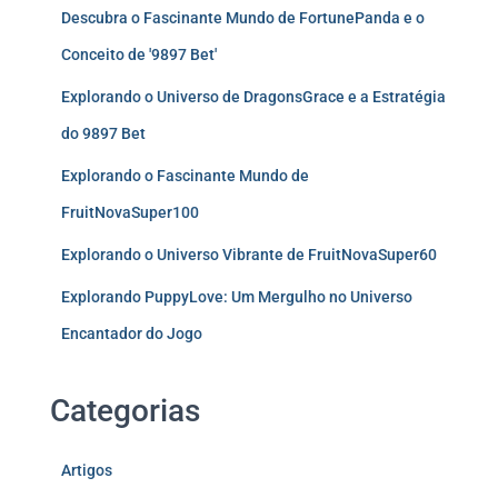
Descubra o Fascinante Mundo de FortunePanda e o
Conceito de '9897 Bet'
Explorando o Universo de DragonsGrace e a Estratégia
do 9897 Bet
Explorando o Fascinante Mundo de
FruitNovaSuper100
Explorando o Universo Vibrante de FruitNovaSuper60
Explorando PuppyLove: Um Mergulho no Universo
Encantador do Jogo
Categorias
Artigos