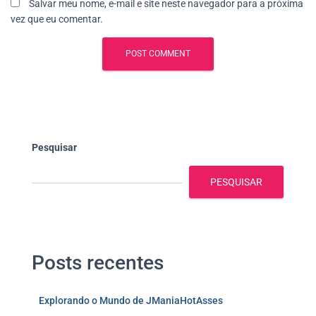
Salvar meu nome, e-mail e site neste navegador para a próxima
vez que eu comentar.
Pesquisar
PESQUISAR
Posts recentes
Explorando o Mundo de JManiaHotAsses