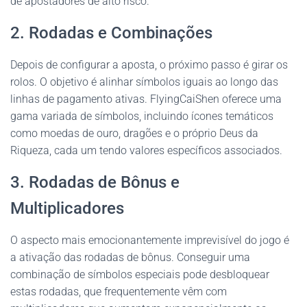
de apostadores de alto risco.
2. Rodadas e Combinações
Depois de configurar a aposta, o próximo passo é girar os
rolos. O objetivo é alinhar símbolos iguais ao longo das
linhas de pagamento ativas. FlyingCaiShen oferece uma
gama variada de símbolos, incluindo ícones temáticos
como moedas de ouro, dragões e o próprio Deus da
Riqueza, cada um tendo valores específicos associados.
3. Rodadas de Bônus e
Multiplicadores
O aspecto mais emocionantemente imprevisível do jogo é
a ativação das rodadas de bônus. Conseguir uma
combinação de símbolos especiais pode desbloquear
estas rodadas, que frequentemente vêm com