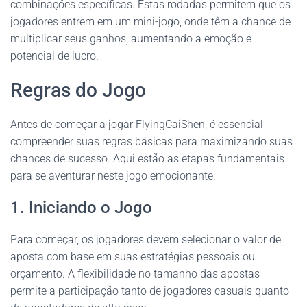
combinações específicas. Estas rodadas permitem que os
jogadores entrem em um mini-jogo, onde têm a chance de
multiplicar seus ganhos, aumentando a emoção e
potencial de lucro.
Regras do Jogo
Antes de começar a jogar FlyingCaiShen, é essencial
compreender suas regras básicas para maximizando suas
chances de sucesso. Aqui estão as etapas fundamentais
para se aventurar neste jogo emocionante.
1. Iniciando o Jogo
Para começar, os jogadores devem selecionar o valor de
aposta com base em suas estratégias pessoais ou
orçamento. A flexibilidade no tamanho das apostas
permite a participação tanto de jogadores casuais quanto