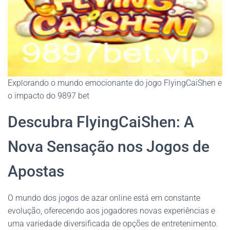
Explorando o mundo emocionante do jogo FlyingCaiShen e
o impacto do 9897 bet
Descubra FlyingCaiShen: A
Nova Sensação nos Jogos de
Apostas
O mundo dos jogos de azar online está em constante
evolução, oferecendo aos jogadores novas experiências e
uma variedade diversificada de opções de entretenimento.