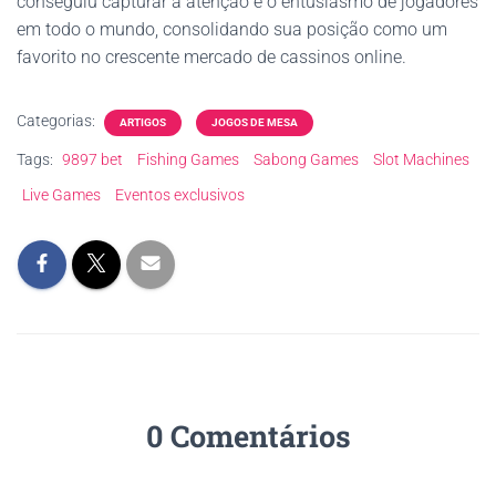
conseguiu capturar a atenção e o entusiasmo de jogadores
em todo o mundo, consolidando sua posição como um
favorito no crescente mercado de cassinos online.
Categorias:
ARTIGOS
JOGOS DE MESA
Tags:
9897 bet
Fishing Games
Sabong Games
Slot Machines
Live Games
Eventos exclusivos
0 Comentários