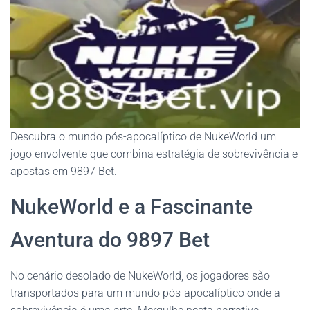
Descubra o mundo pós-apocalíptico de NukeWorld um
jogo envolvente que combina estratégia de sobrevivência e
apostas em 9897 Bet.
NukeWorld e a Fascinante
Aventura do 9897 Bet
No cenário desolado de NukeWorld, os jogadores são
transportados para um mundo pós-apocalíptico onde a