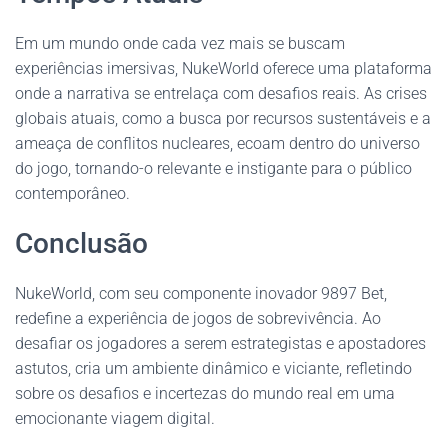
Em um mundo onde cada vez mais se buscam
experiências imersivas, NukeWorld oferece uma plataforma
onde a narrativa se entrelaça com desafios reais. As crises
globais atuais, como a busca por recursos sustentáveis e a
ameaça de conflitos nucleares, ecoam dentro do universo
do jogo, tornando-o relevante e instigante para o público
contemporâneo.
Conclusão
NukeWorld, com seu componente inovador 9897 Bet,
redefine a experiência de jogos de sobrevivência. Ao
desafiar os jogadores a serem estrategistas e apostadores
astutos, cria um ambiente dinâmico e viciante, refletindo
sobre os desafios e incertezas do mundo real em uma
emocionante viagem digital.