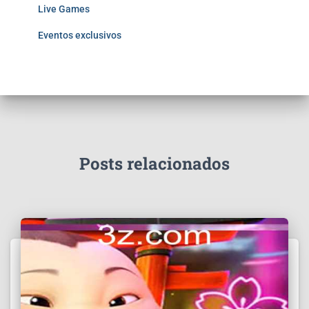
Live Games
Eventos exclusivos
Posts relacionados