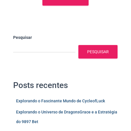
Pesquisar
PESQUISAR
Posts recentes
Explorando o Fascinante Mundo de CycleofLuck
Explorando o Universo de DragonsGrace e a Estratégia
do 9897 Bet