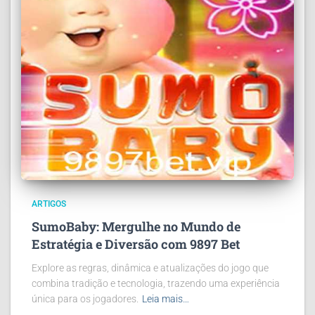
ARTIGOS
SumoBaby: Mergulhe no Mundo de
Estratégia e Diversão com 9897 Bet
Explore as regras, dinâmica e atualizações do jogo que
combina tradição e tecnologia, trazendo uma experiência
única para os jogadores.
Leia mais…