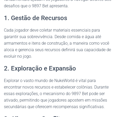
desafios que o 9897 Bet apresenta.
1. Gestão de Recursos
Cada jogador deve coletar materiais essenciais para
garantir sua sobrevivência. Desde comida e água até
armamentos e itens de construção, a maneira como você
aloca e gerencia seus recursos definirá sua capacidade de
evoluir no jogo.
2. Exploração e Expansão
Explorar o vasto mundo de NukeWorld é vital para
encontrar novos recursos e estabelecer colônias. Durante
essas explorações, o mecanismo do 9897 Bet pode ser
ativado, permitindo que jogadores apostem em missões
secundárias que oferecem recompensas significativas.