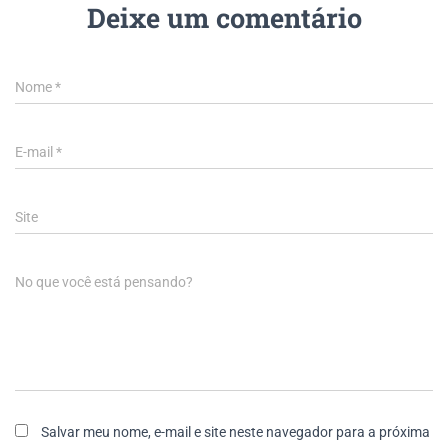
Deixe um comentário
Nome
*
E-mail
*
Site
No que você está pensando?
Salvar meu nome, e-mail e site neste navegador para a próxima