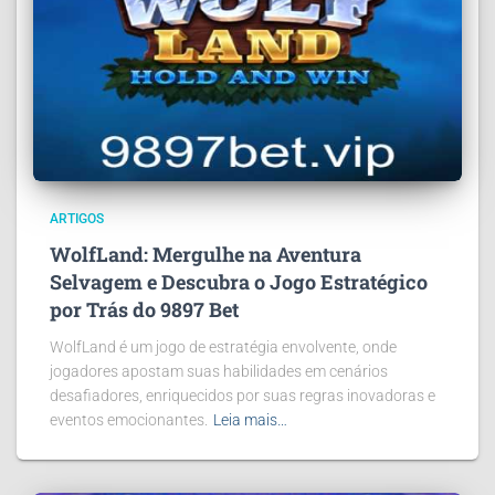
ARTIGOS
WolfLand: Mergulhe na Aventura
Selvagem e Descubra o Jogo Estratégico
por Trás do 9897 Bet
WolfLand é um jogo de estratégia envolvente, onde
jogadores apostam suas habilidades em cenários
desafiadores, enriquecidos por suas regras inovadoras e
eventos emocionantes.
Leia mais…