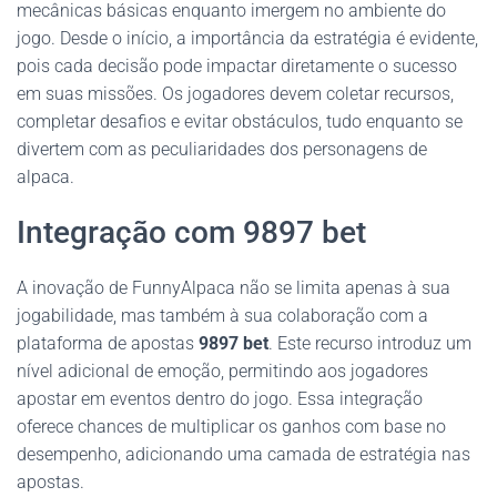
mecânicas básicas enquanto imergem no ambiente do
jogo. Desde o início, a importância da estratégia é evidente,
pois cada decisão pode impactar diretamente o sucesso
em suas missões. Os jogadores devem coletar recursos,
completar desafios e evitar obstáculos, tudo enquanto se
divertem com as peculiaridades dos personagens de
alpaca.
Integração com 9897 bet
A inovação de FunnyAlpaca não se limita apenas à sua
jogabilidade, mas também à sua colaboração com a
plataforma de apostas
9897 bet
. Este recurso introduz um
nível adicional de emoção, permitindo aos jogadores
apostar em eventos dentro do jogo. Essa integração
oferece chances de multiplicar os ganhos com base no
desempenho, adicionando uma camada de estratégia nas
apostas.