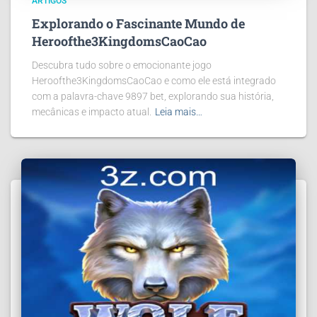
ARTIGOS
Explorando o Fascinante Mundo de
Heroofthe3KingdomsCaoCao
Descubra tudo sobre o emocionante jogo
Heroofthe3KingdomsCaoCao e como ele está integrado
com a palavra-chave 9897 bet, explorando sua história,
mecânicas e impacto atual.
Leia mais…