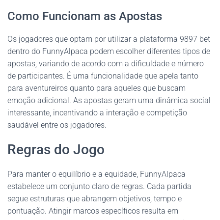
Como Funcionam as Apostas
Os jogadores que optam por utilizar a plataforma 9897 bet
dentro do FunnyAlpaca podem escolher diferentes tipos de
apostas, variando de acordo com a dificuldade e número
de participantes. É uma funcionalidade que apela tanto
para aventureiros quanto para aqueles que buscam
emoção adicional. As apostas geram uma dinâmica social
interessante, incentivando a interação e competição
saudável entre os jogadores.
Regras do Jogo
Para manter o equilíbrio e a equidade, FunnyAlpaca
estabelece um conjunto claro de regras. Cada partida
segue estruturas que abrangem objetivos, tempo e
pontuação. Atingir marcos específicos resulta em