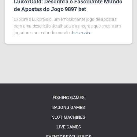
LuxorGold: Descubra o Fascinante Mundo
de Apostas do Jogo 9897 bet
Explore o LuxorGold, um emocionante jogo de apostas,
com uma descrição detalhada e as regras que encantam
jogadores ao redor do mundo.
Leia mais…
FISHING GAMES
SABONG GAMES
SLOT MACHINES
LIVE GAMES
EVENTOS EXCLUSIVOS