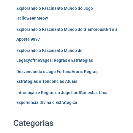
Explorando o Fascinante Mundo do Jogo
HalloweenMeow
Explorando o Fascinante Mundo de GlamorousGirl e a
Aposta 9897
Explorando o Fascinante Mundo de
LegacyoftheSages: Regras e Estratégias
Desvendando o Jogo FortunaArara: Regras,
Estratégias e Tendências Atuais
Introdução e Regras do Jogo LordGanesha: Uma
Experiência Divina e Estratégica
Categorias