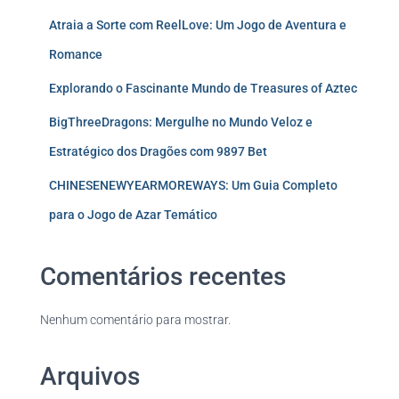
Atraia a Sorte com ReelLove: Um Jogo de Aventura e
Romance
Explorando o Fascinante Mundo de Treasures of Aztec
BigThreeDragons: Mergulhe no Mundo Veloz e
Estratégico dos Dragões com 9897 Bet
CHINESENEWYEARMOREWAYS: Um Guia Completo
para o Jogo de Azar Temático
Comentários recentes
Nenhum comentário para mostrar.
Arquivos