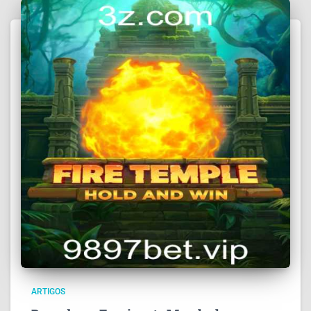
ARTIGOS