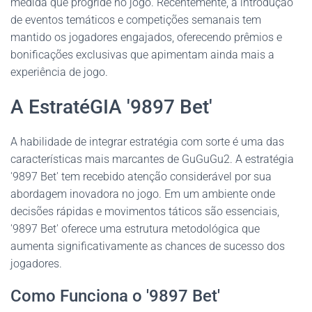
medida que progride no jogo. Recentemente, a introdução
de eventos temáticos e competições semanais tem
mantido os jogadores engajados, oferecendo prêmios e
bonificações exclusivas que apimentam ainda mais a
experiência de jogo.
A EstratéGIA '9897 Bet'
A habilidade de integrar estratégia com sorte é uma das
características mais marcantes de GuGuGu2. A estratégia
'9897 Bet' tem recebido atenção considerável por sua
abordagem inovadora no jogo. Em um ambiente onde
decisões rápidas e movimentos táticos são essenciais,
'9897 Bet' oferece uma estrutura metodológica que
aumenta significativamente as chances de sucesso dos
jogadores.
Como Funciona o '9897 Bet'