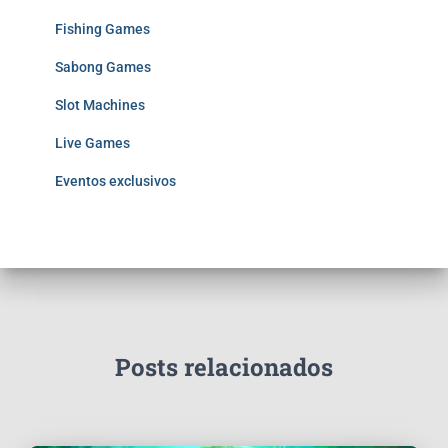
Fishing Games
Sabong Games
Slot Machines
Live Games
Eventos exclusivos
Posts relacionados