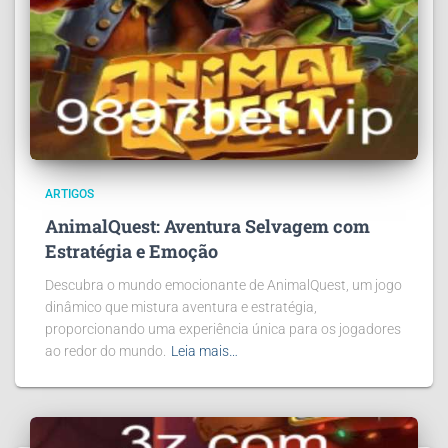
ARTIGOS
AnimalQuest: Aventura Selvagem com
Estratégia e Emoção
Descubra o mundo emocionante de AnimalQuest, um jogo
dinâmico que mistura aventura e estratégia,
proporcionando uma experiência única para os jogadores
ao redor do mundo.
Leia mais…