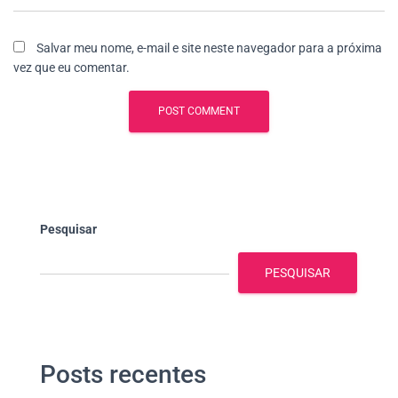
Salvar meu nome, e-mail e site neste navegador para a próxima
vez que eu comentar.
Pesquisar
PESQUISAR
Posts recentes