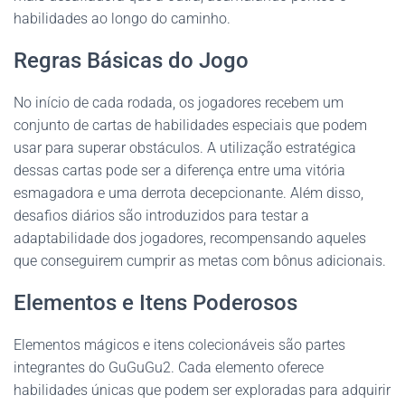
habilidades ao longo do caminho.
Regras Básicas do Jogo
No início de cada rodada, os jogadores recebem um
conjunto de cartas de habilidades especiais que podem
usar para superar obstáculos. A utilização estratégica
dessas cartas pode ser a diferença entre uma vitória
esmagadora e uma derrota decepcionante. Além disso,
desafios diários são introduzidos para testar a
adaptabilidade dos jogadores, recompensando aqueles
que conseguirem cumprir as metas com bônus adicionais.
Elementos e Itens Poderosos
Elementos mágicos e itens colecionáveis são partes
integrantes do GuGuGu2. Cada elemento oferece
habilidades únicas que podem ser exploradas para adquirir