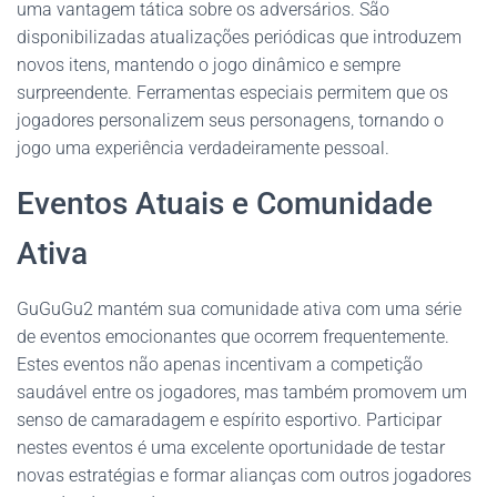
uma vantagem tática sobre os adversários. São
disponibilizadas atualizações periódicas que introduzem
novos itens, mantendo o jogo dinâmico e sempre
surpreendente. Ferramentas especiais permitem que os
jogadores personalizem seus personagens, tornando o
jogo uma experiência verdadeiramente pessoal.
Eventos Atuais e Comunidade
Ativa
GuGuGu2 mantém sua comunidade ativa com uma série
de eventos emocionantes que ocorrem frequentemente.
Estes eventos não apenas incentivam a competição
saudável entre os jogadores, mas também promovem um
senso de camaradagem e espírito esportivo. Participar
nestes eventos é uma excelente oportunidade de testar
novas estratégias e formar alianças com outros jogadores