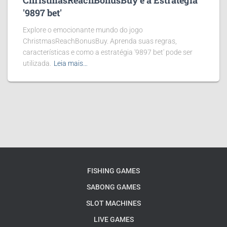
ChristmasReachBonusBuy e a Estratégia
'9897 bet'
Explore o emocionante mundo do jogo
ChristmasReachBonusBuy. Aprenda suas regras,
características e como a estratégia '9897 bet' pode ser
utilizada.
Leia mais…
FISHING GAMES
SABONG GAMES
SLOT MACHINES
LIVE GAMES