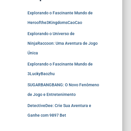
Explorando o Fascinante Mundo de
Heroofthe3KingdomsCaoCao
Explorando o Universo de
NinjaRaccoon: Uma Aventura de Jogo
Única
Explorando o Fascinante Mundo de
3LuckyBaozhu
SUGARBANGBANG: O Novo Fenômeno
de Jogo e Entretenimento
DetectiveDee: Crie Sua Aventura e
Ganhe com 9897 Bet