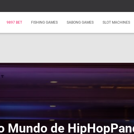
9897 BET
FISHING GAMES
SABONG GAMES
SLOT MACHINES
 o Mundo de HipHopPan