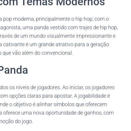
 com Temas Modernos
 pop moderna, principalmente o hip hop, com o
tagonista, uma panda vestido com trajes de hip hop,
através de um mundo visualmente impressionante e
a cativante é um grande atrativo para a geração
s que vão além do convencional.
Panda
odos os níveis de jogadores. Ao iniciar, os jogadores
com opções claras para apostar. A jogabilidade é
nde o objetivo é alinhar símbolos que oferecem
da oferece uma nova oportunidade de ganhos, com
moção do jogo.