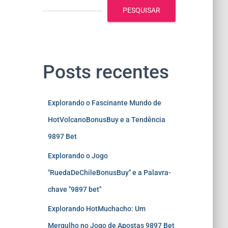
PESQUISAR
Posts recentes
Explorando o Fascinante Mundo de
HotVolcanoBonusBuy e a Tendência
9897 Bet
Explorando o Jogo
"RuedaDeChileBonusBuy" e a Palavra-
chave "9897 bet"
Explorando HotMuchacho: Um
Mergulho no Jogo de Apostas 9897 Bet