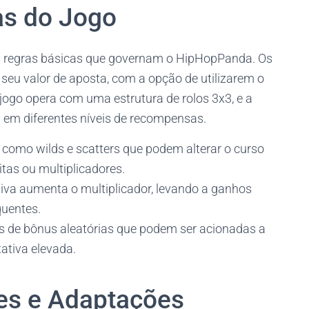
as do Jogo
s regras básicas que governam o HipHopPanda. Os
eu valor de aposta, com a opção de utilizarem o
O jogo opera com uma estrutura de rolos 3x3, e a
 em diferentes níveis de recompensas.
como wilds e scatters que podem alterar o curso
tas ou multiplicadores.
iva aumenta o multiplicador, levando a ganhos
uentes.
as de bônus aleatórias que podem ser acionadas a
tiva elevada.
es e Adaptações