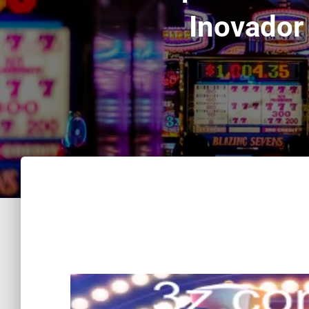
Inovador