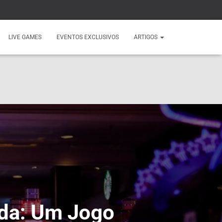
LIVE GAMES
EVENTOS EXCLUSIVOS
ARTIGOS
da: Um Jogo