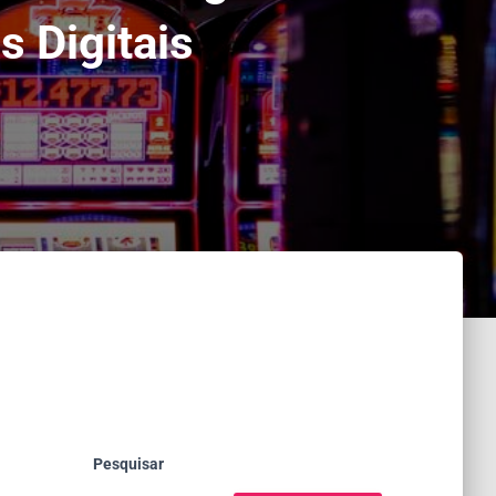
 Digitais
Pesquisar