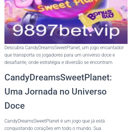
Descubra CandyDreamsSweetPlanet, um jogo encantador
que transporta os jogadores para um universo doce e
desafiante, onde estratégia e diversão se encontram.
CandyDreamsSweetPlanet:
Uma Jornada no Universo
Doce
CandyDreamsSweetPlanet é um jogo que já está
conquistando corações em todo o mundo. Sua