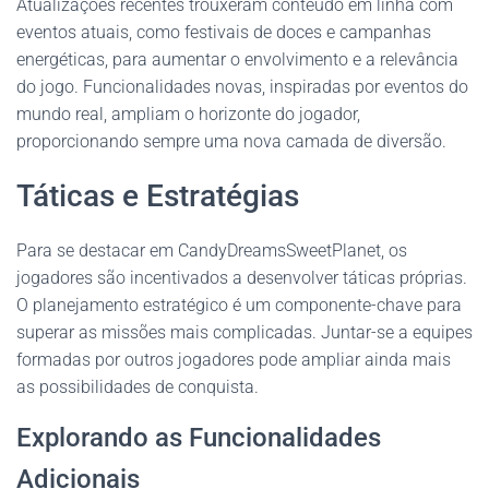
Atualizações recentes trouxeram conteúdo em linha com
eventos atuais, como festivais de doces e campanhas
energéticas, para aumentar o envolvimento e a relevância
do jogo. Funcionalidades novas, inspiradas por eventos do
mundo real, ampliam o horizonte do jogador,
proporcionando sempre uma nova camada de diversão.
Táticas e Estratégias
Para se destacar em CandyDreamsSweetPlanet, os
jogadores são incentivados a desenvolver táticas próprias.
O planejamento estratégico é um componente-chave para
superar as missões mais complicadas. Juntar-se a equipes
formadas por outros jogadores pode ampliar ainda mais
as possibilidades de conquista.
Explorando as Funcionalidades
Adicionais