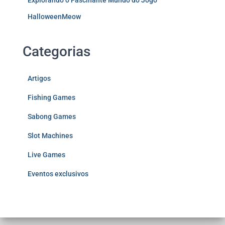
Explorando o Fascinante Mundo do Jogo
HalloweenMeow
Categorias
Artigos
Fishing Games
Sabong Games
Slot Machines
Live Games
Eventos exclusivos