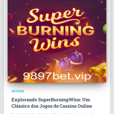
ARTIGOS
Explorando SuperBurningWins: Um
Clássico dos Jogos de Cassino Online