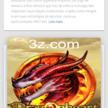
Descubra tudo sobre SuperBurningWins, um jogo de
cassino online clássico que traz de volta a nostalgia das
máquinas caça-níqueis tradicionais, e saiba como integrá-
lo em suas estratégias de apostas, como as
oportunidades 9897 bet.
Leia mais…