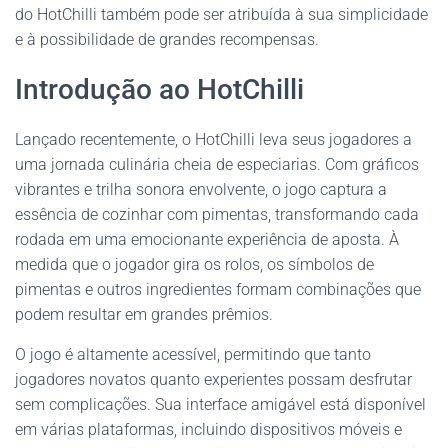
do HotChilli também pode ser atribuída à sua simplicidade
e à possibilidade de grandes recompensas.
Introdução ao HotChilli
Lançado recentemente, o HotChilli leva seus jogadores a
uma jornada culinária cheia de especiarias. Com gráficos
vibrantes e trilha sonora envolvente, o jogo captura a
essência de cozinhar com pimentas, transformando cada
rodada em uma emocionante experiência de aposta. À
medida que o jogador gira os rolos, os símbolos de
pimentas e outros ingredientes formam combinações que
podem resultar em grandes prêmios.
O jogo é altamente acessível, permitindo que tanto
jogadores novatos quanto experientes possam desfrutar
sem complicações. Sua interface amigável está disponível
em várias plataformas, incluindo dispositivos móveis e