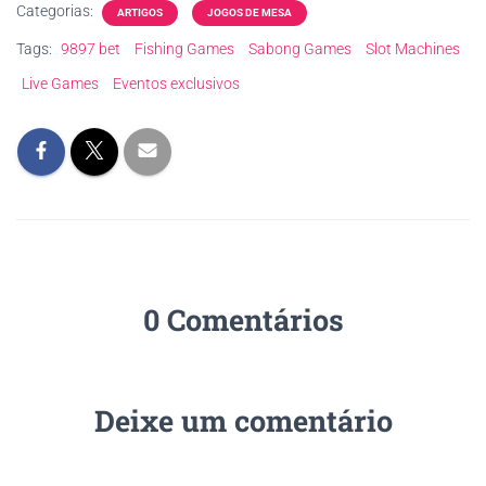
Categorias:
ARTIGOS
JOGOS DE MESA
Tags:
9897 bet
Fishing Games
Sabong Games
Slot Machines
Live Games
Eventos exclusivos
0 Comentários
Deixe um comentário