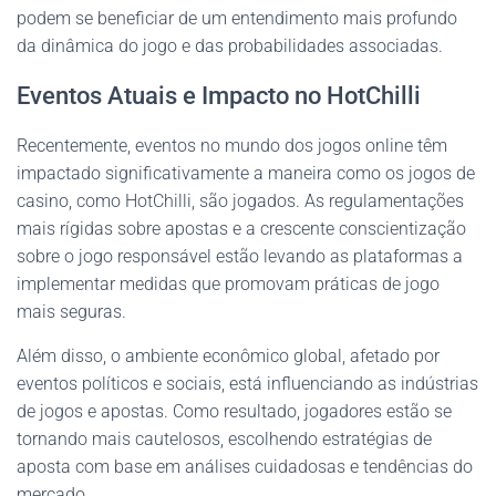
podem se beneficiar de um entendimento mais profundo
da dinâmica do jogo e das probabilidades associadas.
Eventos Atuais e Impacto no HotChilli
Recentemente, eventos no mundo dos jogos online têm
impactado significativamente a maneira como os jogos de
casino, como HotChilli, são jogados. As regulamentações
mais rígidas sobre apostas e a crescente conscientização
sobre o jogo responsável estão levando as plataformas a
implementar medidas que promovam práticas de jogo
mais seguras.
Além disso, o ambiente econômico global, afetado por
eventos políticos e sociais, está influenciando as indústrias
de jogos e apostas. Como resultado, jogadores estão se
tornando mais cautelosos, escolhendo estratégias de
aposta com base em análises cuidadosas e tendências do
mercado.