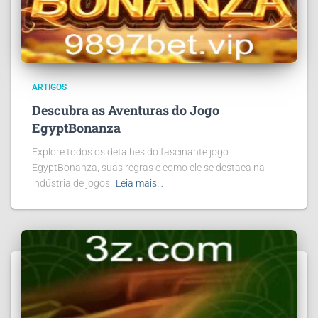
ARTIGOS
Descubra as Aventuras do Jogo
EgyptBonanza
Explore todos os detalhes do fascinante jogo
EgyptBonanza, suas regras e como ele se destaca na
indústria de jogos.
Leia mais…