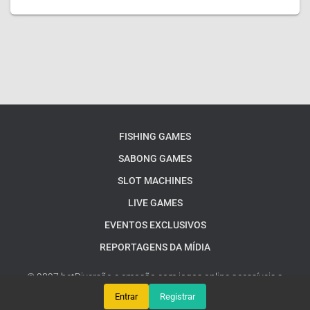
FISHING GAMES
SABONG GAMES
SLOT MACHINES
LIVE GAMES
EVENTOS EXCLUSIVOS
REPORTAGENS DA MÍDIA
© 9897 betDiversão e emoção com jogos online acessíveis a
qualquer hora
Mapa do site do Google
Entrar
Registrar