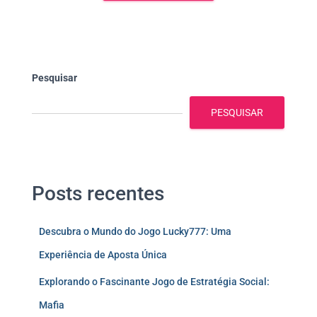
Pesquisar
PESQUISAR
Posts recentes
Descubra o Mundo do Jogo Lucky777: Uma
Experiência de Aposta Única
Explorando o Fascinante Jogo de Estratégia Social:
Mafia