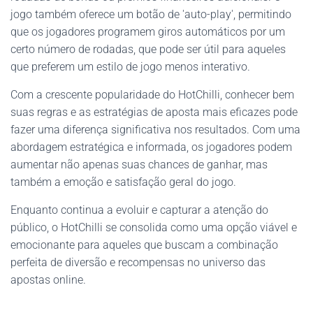
jogo também oferece um botão de 'auto-play', permitindo
que os jogadores programem giros automáticos por um
certo número de rodadas, que pode ser útil para aqueles
que preferem um estilo de jogo menos interativo.
Com a crescente popularidade do HotChilli, conhecer bem
suas regras e as estratégias de aposta mais eficazes pode
fazer uma diferença significativa nos resultados. Com uma
abordagem estratégica e informada, os jogadores podem
aumentar não apenas suas chances de ganhar, mas
também a emoção e satisfação geral do jogo.
Enquanto continua a evoluir e capturar a atenção do
público, o HotChilli se consolida como uma opção viável e
emocionante para aqueles que buscam a combinação
perfeita de diversão e recompensas no universo das
apostas online.