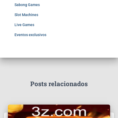
Sabong Games
Slot Machines
Live Games
Eventos exclusivos
Posts relacionados