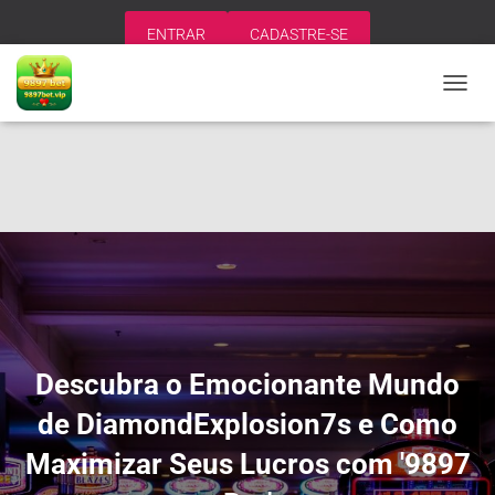
ENTRAR
CADASTRE-SE
A
L
T
E
R
N
A
R
N
A
V
E
G
A
Descubra o Emocionante Mundo
Ç
Ã
de DiamondExplosion7s e Como
O
Maximizar Seus Lucros com '9897