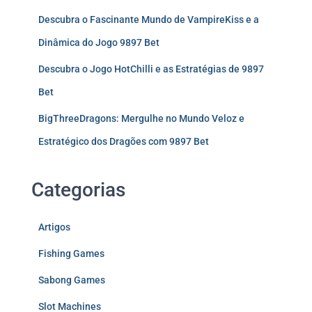
Descubra o Fascinante Mundo de VampireKiss e a
Dinâmica do Jogo 9897 Bet
Descubra o Jogo HotChilli e as Estratégias de 9897
Bet
BigThreeDragons: Mergulhe no Mundo Veloz e
Estratégico dos Dragões com 9897 Bet
Categorias
Artigos
Fishing Games
Sabong Games
Slot Machines