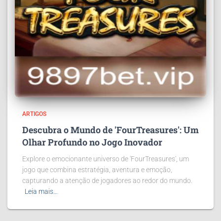
ARTIGOS
Descubra o Mundo de 'FourTreasures': Um
Olhar Profundo no Jogo Inovador
Explore o emocionante universo de 'FourTreasures', um
jogo que combina estratégia, aventura e emoção,
capturando a atenção de jogadores ao redor do mundo.
Leia mais…