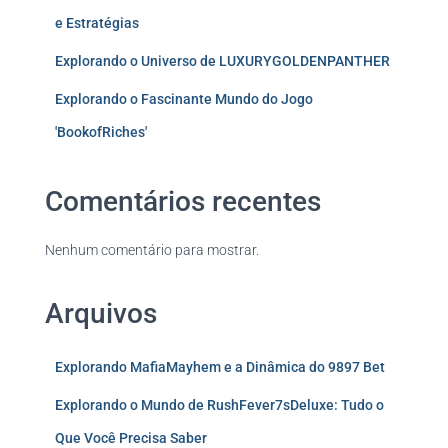
e Estratégias
Explorando o Universo de LUXURYGOLDENPANTHER
Explorando o Fascinante Mundo do Jogo
'BookofRiches'
Comentários recentes
Nenhum comentário para mostrar.
Arquivos
Explorando MafiaMayhem e a Dinâmica do 9897 Bet
Explorando o Mundo de RushFever7sDeluxe: Tudo o
Que Você Precisa Saber