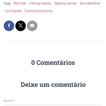
Tags:
9897 bet
Fishing Games
Sabong Games
Slot Machines
Live Games
Eventos exclusivos
0 Comentários
Deixe um comentário
Nome
*