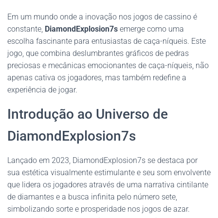
Em um mundo onde a inovação nos jogos de cassino é
constante,
DiamondExplosion7s
emerge como uma
escolha fascinante para entusiastas de caça-níqueis. Este
jogo, que combina deslumbrantes gráficos de pedras
preciosas e mecânicas emocionantes de caça-níqueis, não
apenas cativa os jogadores, mas também redefine a
experiência de jogar.
Introdução ao Universo de
DiamondExplosion7s
Lançado em 2023, DiamondExplosion7s se destaca por
sua estética visualmente estimulante e seu som envolvente
que lidera os jogadores através de uma narrativa cintilante
de diamantes e a busca infinita pelo número sete,
simbolizando sorte e prosperidade nos jogos de azar.