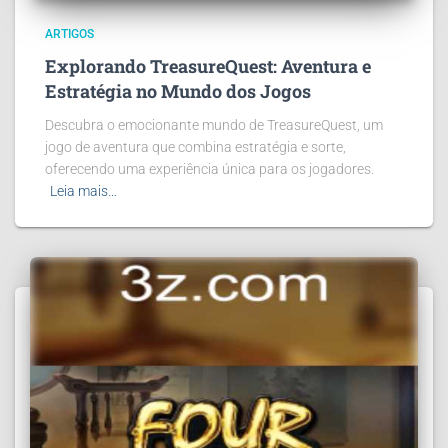
ARTIGOS
Explorando TreasureQuest: Aventura e
Estratégia no Mundo dos Jogos
Descubra o emocionante mundo de TreasureQuest, um
jogo de aventura que combina estratégia e sorte,
oferecendo uma experiência única para os jogadores.
Leia mais…