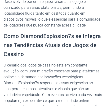
Desenvolvido por uma equipe renomada, o jogo é
otimizado para várias plataformas, permitindo a
jogabilidade fluida tanto em desktops quanto em
dispositivos móveis, o que é essencial para a comunidade
de jogadores que busca constante acessibilidade.
Como DiamondExplosion7s se Integra
nas Tendências Atuais dos Jogos de
Cassino
O cenário dos jogos de cassino está em constante
evolução, com uma migração crescente para plataformas
online e a demanda por inovações tecnológicas.
DiamondExplosion7s responde a essas exigências ao
incorporar recursos interativos e visuais que são um
verdadeiro espetáculo. Com eventos ao vivo cada vez mais
populares, a expectativa é que a modalidade online