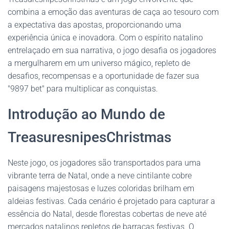
combina a emoção das aventuras de caça ao tesouro com
a expectativa das apostas, proporcionando uma
experiência única e inovadora. Com o espírito natalino
entrelaçado em sua narrativa, o jogo desafia os jogadores
a mergulharem em um universo mágico, repleto de
desafios, recompensas e a oportunidade de fazer sua
"9897 bet" para multiplicar as conquistas.
Introdução ao Mundo de
TreasuresnipesChristmas
Neste jogo, os jogadores são transportados para uma
vibrante terra de Natal, onde a neve cintilante cobre
paisagens majestosas e luzes coloridas brilham em
aldeias festivas. Cada cenário é projetado para capturar a
essência do Natal, desde florestas cobertas de neve até
mercados natalinos repletos de barracas festivas. O