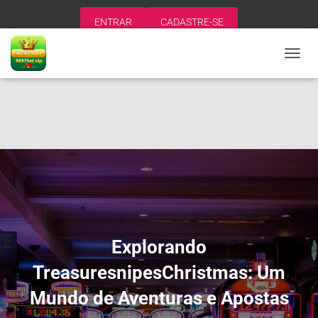
ENTRAR
CADASTRE-SE
A
L
T
E
R
N
A
R
N
A
V
E
G
A
Explorando
Ç
Ã
TreasuresnipesChristmas: Um
O
Mundo de Aventuras e Apostas