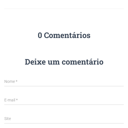
0 Comentários
Deixe um comentário
Nome
*
E-mail
*
Site