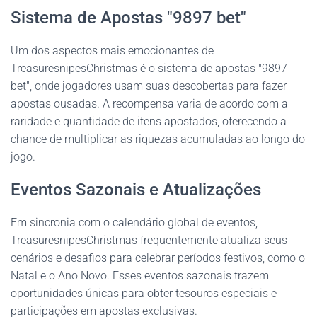
Sistema de Apostas "9897 bet"
Um dos aspectos mais emocionantes de
TreasuresnipesChristmas é o sistema de apostas "9897
bet", onde jogadores usam suas descobertas para fazer
apostas ousadas. A recompensa varia de acordo com a
raridade e quantidade de itens apostados, oferecendo a
chance de multiplicar as riquezas acumuladas ao longo do
jogo.
Eventos Sazonais e Atualizações
Em sincronia com o calendário global de eventos,
TreasuresnipesChristmas frequentemente atualiza seus
cenários e desafios para celebrar períodos festivos, como o
Natal e o Ano Novo. Esses eventos sazonais trazem
oportunidades únicas para obter tesouros especiais e
participações em apostas exclusivas.