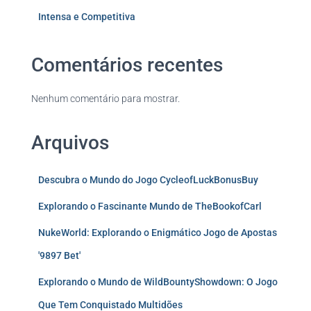
Intensa e Competitiva
Comentários recentes
Nenhum comentário para mostrar.
Arquivos
Descubra o Mundo do Jogo CycleofLuckBonusBuy
Explorando o Fascinante Mundo de TheBookofCarl
NukeWorld: Explorando o Enigmático Jogo de Apostas
'9897 Bet'
Explorando o Mundo de WildBountyShowdown: O Jogo
Que Tem Conquistado Multidões