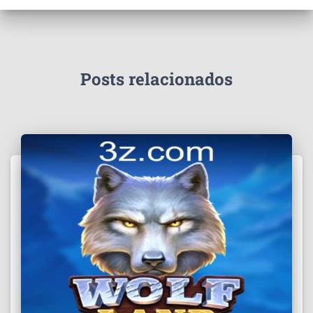
Posts relacionados