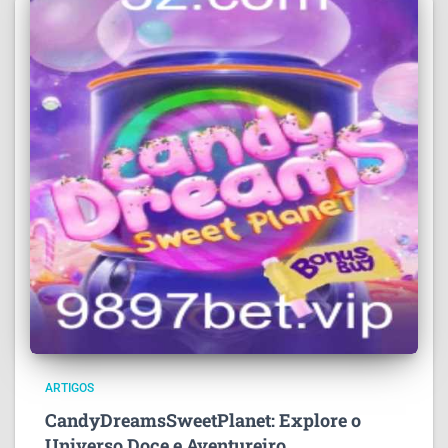
ARTIGOS
CandyDreamsSweetPlanet: Explore o
Universo Doce e Aventureiro