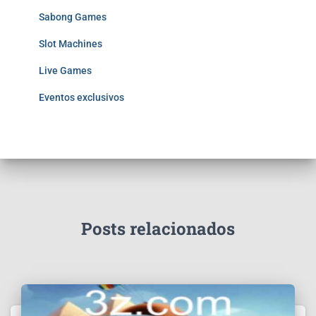
Sabong Games
Slot Machines
Live Games
Eventos exclusivos
Posts relacionados