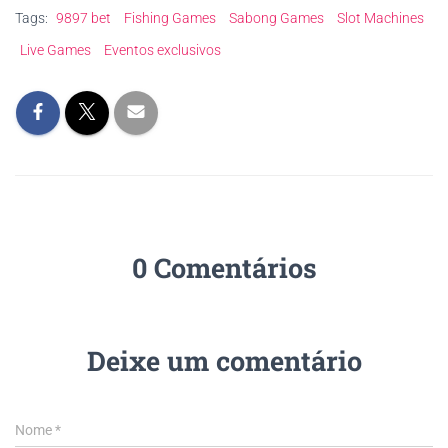
Tags:
9897 bet
Fishing Games
Sabong Games
Slot Machines
Live Games
Eventos exclusivos
0 Comentários
Deixe um comentário
Nome
*