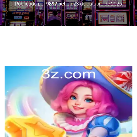
Publicado por
9897 bet
on
23 de outubro de 2026