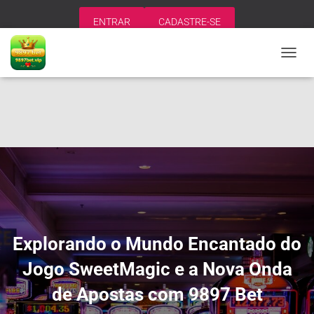
ENTRAR
CADASTRE-SE
A
L
T
E
R
N
A
R
N
A
V
E
G
A
Explorando o Mundo Encantado do
Ç
Ã
Jogo SweetMagic e a Nova Onda
O
de Apostas com 9897 Bet