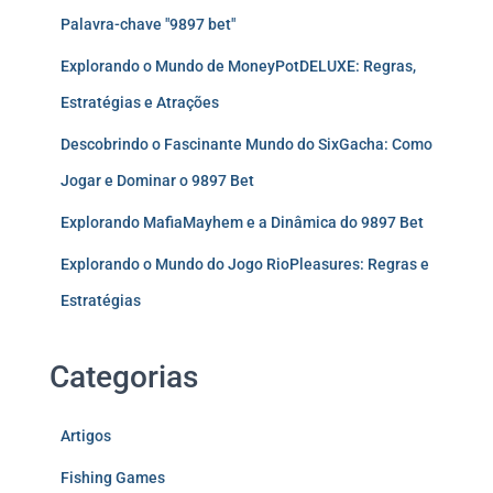
Palavra-chave "9897 bet"
Explorando o Mundo de MoneyPotDELUXE: Regras,
Estratégias e Atrações
Descobrindo o Fascinante Mundo do SixGacha: Como
Jogar e Dominar o 9897 Bet
Explorando MafiaMayhem e a Dinâmica do 9897 Bet
Explorando o Mundo do Jogo RioPleasures: Regras e
Estratégias
Categorias
Artigos
Fishing Games