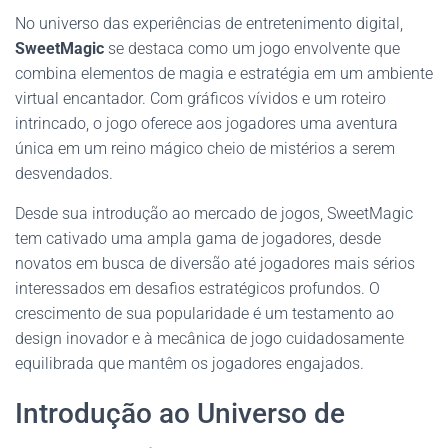
No universo das experiências de entretenimento digital,
SweetMagic
se destaca como um jogo envolvente que
combina elementos de magia e estratégia em um ambiente
virtual encantador. Com gráficos vívidos e um roteiro
intrincado, o jogo oferece aos jogadores uma aventura
única em um reino mágico cheio de mistérios a serem
desvendados.
Desde sua introdução ao mercado de jogos, SweetMagic
tem cativado uma ampla gama de jogadores, desde
novatos em busca de diversão até jogadores mais sérios
interessados em desafios estratégicos profundos. O
crescimento de sua popularidade é um testamento ao
design inovador e à mecânica de jogo cuidadosamente
equilibrada que mantêm os jogadores engajados.
Introdução ao Universo de