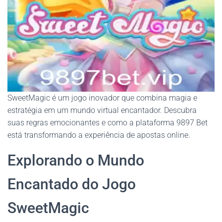
SweetMagic é um jogo inovador que combina magia e
estratégia em um mundo virtual encantador. Descubra
suas regras emocionantes e como a plataforma 9897 Bet
está transformando a experiência de apostas online.
Explorando o Mundo
Encantado do Jogo
SweetMagic