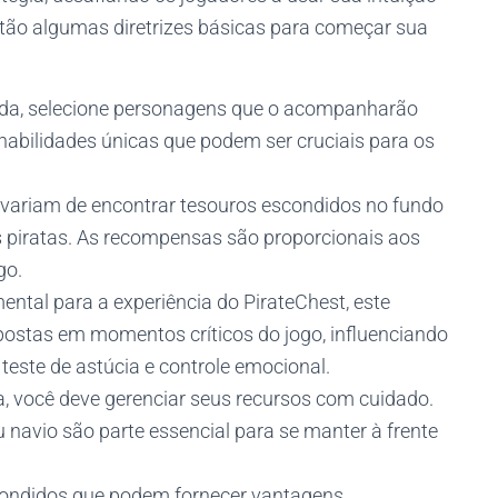
stão algumas diretrizes básicas para começar sua
ida, selecione personagens que o acompanharão
abilidades únicas que podem ser cruciais para os
variam de encontrar tesouros escondidos no fundo
s piratas. As recompensas são proporcionais aos
go.
ntal para a experiência do PirateChest, este
postas em momentos críticos do jogo, influenciando
teste de astúcia e controle emocional.
 você deve gerenciar seus recursos com cuidado.
 navio são parte essencial para se manter à frente
condidos que podem fornecer vantagens