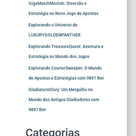
GigaMatchMoolah: Diversão e
Estratégia no Novo Jogo de Apostas
Explorando o Universo de
LUXURYGOLDENPANTHER
Explorando TreasureQuest: Aventura e
Estratégia no Mundo dos Jogos
Explorando CourierSweeper: O Mundo
de Apostas e Estratégias com 9897 Bet
GladiatorsGlory: Um Mergulho no
Mundo dos Antigos Gladiadores com
9897 Bet
Categorias