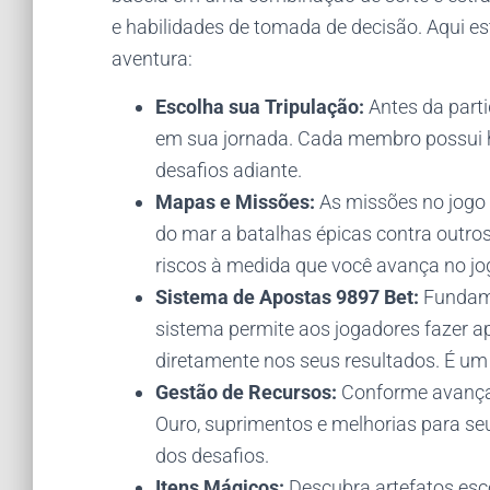
e habilidades de tomada de decisão. Aqui e
aventura:
Escolha sua Tripulação:
Antes da part
em sua jornada. Cada membro possui h
desafios adiante.
Mapas e Missões:
As missões no jogo 
do mar a batalhas épicas contra outro
riscos à medida que você avança no jo
Sistema de Apostas 9897 Bet:
Fundame
sistema permite aos jogadores fazer a
diretamente nos seus resultados. É um 
Gestão de Recursos:
Conforme avança,
Ouro, suprimentos e melhorias para seu
dos desafios.
Itens Mágicos:
Descubra artefatos es