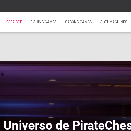
9897 BET
FISHING GAMES
SABONG GAMES
SLOT MACHINES
 Universo de PirateChes