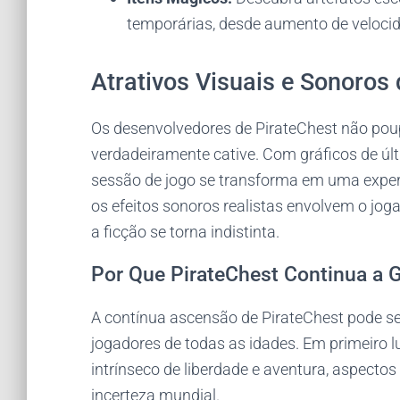
temporárias, desde aumento de velocid
Atrativos Visuais e Sonoros 
Os desenvolvedores de PirateChest não pou
verdadeiramente cative. Com gráficos de últ
sessão de jogo se transforma em uma experi
os efeitos sonoros realistas envolvem o jog
a ficção se torna indistinta.
Por Que PirateChest Continua a 
A contínua ascensão de PirateChest pode se
jogadores de todas as idades. Em primeiro lu
intrínseco de liberdade e aventura, aspect
incerteza mundial.