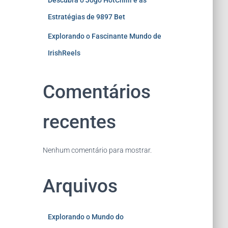
Descubra o Jogo HotChilli e as
Estratégias de 9897 Bet
Explorando o Fascinante Mundo de
IrishReels
Comentários
recentes
Nenhum comentário para mostrar.
Arquivos
Explorando o Mundo do