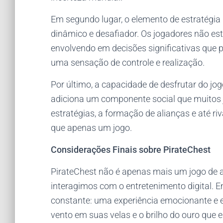
Em segundo lugar, o elemento de estratégia
dinâmico e desafiador. Os jogadores não es
envolvendo em decisões significativas que p
uma sensação de controle e realização.
Por último, a capacidade de desfrutar do j
adiciona um componente social que muitos j
estratégias, a formação de alianças e até r
que apenas um jogo.
Considerações Finais sobre PirateChest
PirateChest não é apenas mais um jogo de 
interagimos com o entretenimento digital. 
constante: uma experiência emocionante e e
vento em suas velas e o brilho do ouro que e