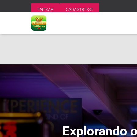
ENTRAR
CADASTRE-SE
Explorando o