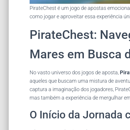
PirateChest é um jogo de apostas emociona
como jogar e aproveitar essa experiência ún
PirateChest: Nave
Mares em Busca d
No vasto universo dos jogos de aposta,
Pir
aqueles que buscam uma mistura de aventur
captura a imaginação dos jogadores, Pirat
mas também a experiência de mergulhar em
O Início da Jornada 