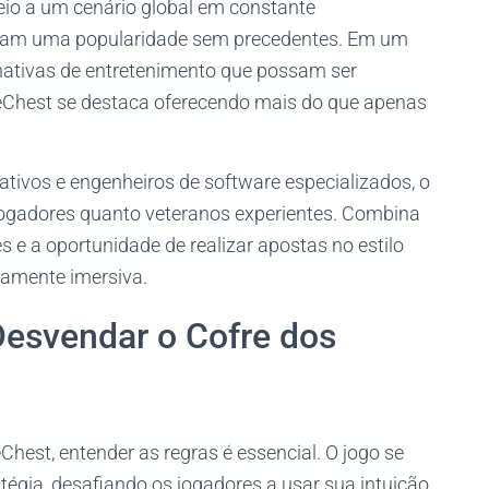
io a um cenário global em constante
aram uma popularidade sem precedentes. Em um
tivas de entretenimento que possam ser
teChest se destaca oferecendo mais do que apenas
ativos e engenheiros de software especializados, o
 jogadores quanto veteranos experientes. Combina
s e a oportunidade de realizar apostas no estilo
ramente imersiva.
esvendar o Cofre dos
hest, entender as regras é essencial. O jogo se
égia, desafiando os jogadores a usar sua intuição