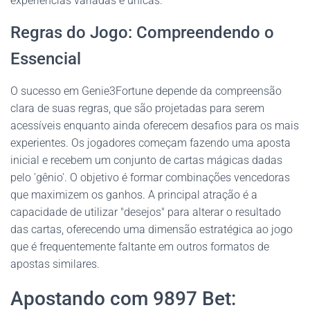
experiências variadas e únicas.
Regras do Jogo: Compreendendo o
Essencial
O sucesso em Genie3Fortune depende da compreensão
clara de suas regras, que são projetadas para serem
acessíveis enquanto ainda oferecem desafios para os mais
experientes. Os jogadores começam fazendo uma aposta
inicial e recebem um conjunto de cartas mágicas dadas
pelo 'gênio'. O objetivo é formar combinações vencedoras
que maximizem os ganhos. A principal atração é a
capacidade de utilizar "desejos" para alterar o resultado
das cartas, oferecendo uma dimensão estratégica ao jogo
que é frequentemente faltante em outros formatos de
apostas similares.
Apostando com 9897 Bet: