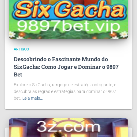
ARTIGOS
Descobrindo o Fascinante Mundo do
SixGacha: Como Jogar e Dominar o 9897
Bet
Explore o SixGacha, um jogo de estratégia intrigante, e
descubra as regras e estratégias para dominar o 9897
bet.
Leia mais…