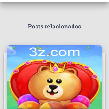
Posts relacionados