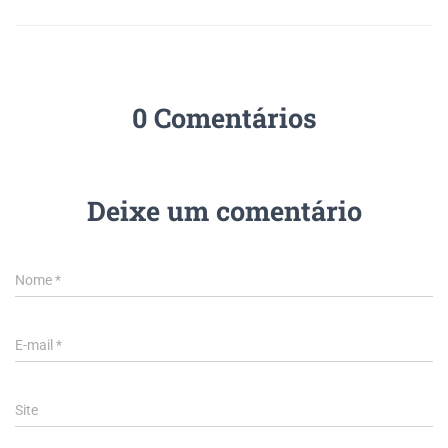
0 Comentários
Deixe um comentário
Nome
*
E-mail
*
Site