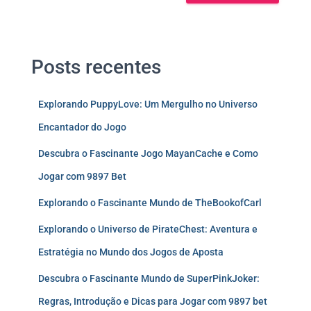
Posts recentes
Explorando PuppyLove: Um Mergulho no Universo
Encantador do Jogo
Descubra o Fascinante Jogo MayanCache e Como
Jogar com 9897 Bet
Explorando o Fascinante Mundo de TheBookofCarl
Explorando o Universo de PirateChest: Aventura e
Estratégia no Mundo dos Jogos de Aposta
Descubra o Fascinante Mundo de SuperPinkJoker:
Regras, Introdução e Dicas para Jogar com 9897 bet