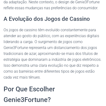
da adaptação. Neste contexto, o design de Genie3Fortune
reflete essas mudanças nas preferências do consumidor.
A Evolução dos Jogos de Cassino
Os jogos de cassino têm evoluído constantemente para
atender ao gosto do público, com as experiências digitais
liderando a carga. O surgimento de jogos como
Genie3Fortune representa um distanciamento dos jogos
tradicionais de azar, aproximando-se mais dos títulos de
estratégia que dominaram a indústria de jogos eletrônicos.
Isso demonstra uma clara evolução no que diz respeito a
como as barreiras entre diferentes tipos de jogos estão
cada vez mais tênues.
Por Que Escolher
Genie3Fortune?