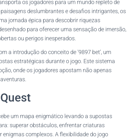
ransporta os jogadores para um mundo repleto de
 paisagens deslumbrantes e desafios intrigantes, os
a jornada épica para descobrir riquezas
 desenhado para oferecer uma sensação de imersão,
bertas ou perigos inesperados.
m a introdução do conceito de '9897 bet', um
stas estratégicas durante o jogo. Este sistema
oção, onde os jogadores apostam não apenas
aventuras.
eQuest
recebe um mapa enigmático levando a supostas
ra: superar obstáculos, enfrentar criaturas
ver enigmas complexos. A flexibilidade do jogo