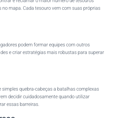
contrar e reclamar o maior número de tesouros
ões no mapa. Cada tesouro vem com suas próprias
jogadores podem formar equipes com outros
ades e criar estratégias mais robustas para superar
e simples quebra-cabeças a batalhas complexas
vem decidir cuidadosamente quando utilizar
ar essas barreiras.