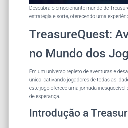
Descubra o emocionante mundo de Treasure
estratégia e sorte, oferecendo uma experiên
TreasureQuest: Av
no Mundo dos Jo
Em um universo repleto de aventuras e desa
única, cativando jogadores de todas as idad
este jogo oferece uma jornada inesquecível 
de esperança.
Introdução a Treasu