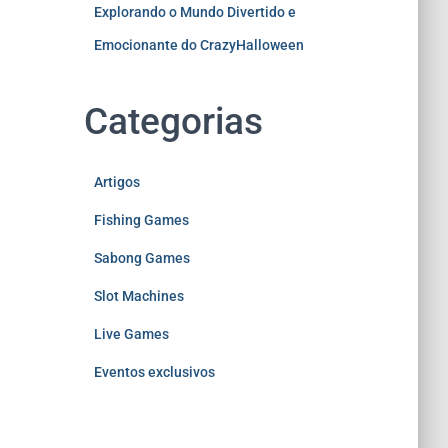
Explorando o Mundo Divertido e
Emocionante do CrazyHalloween
Categorias
Artigos
Fishing Games
Sabong Games
Slot Machines
Live Games
Eventos exclusivos