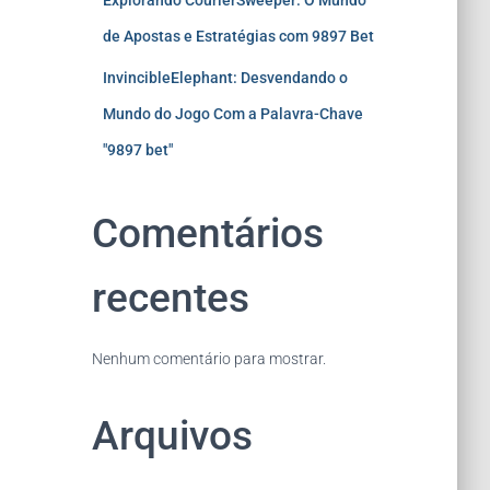
Explorando CourierSweeper: O Mundo
de Apostas e Estratégias com 9897 Bet
InvincibleElephant: Desvendando o
Mundo do Jogo Com a Palavra-Chave
"9897 bet"
Comentários
recentes
Nenhum comentário para mostrar.
Arquivos