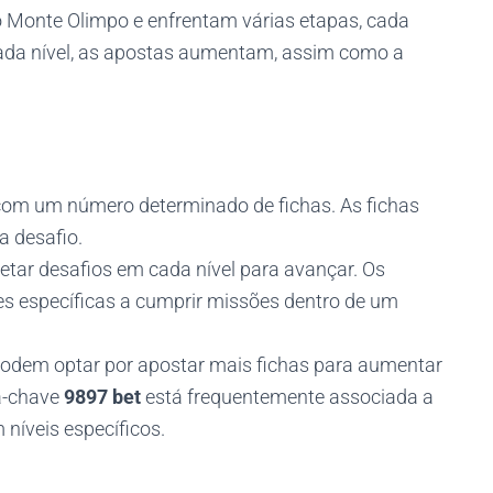
 Monte Olimpo e enfrentam várias etapas, cada
ada nível, as apostas aumentam, assim como a
om um número determinado de fichas. As fichas
a desafio.
ar desafios em cada nível para avançar. Os
s específicas a cumprir missões dentro de um
podem optar por apostar mais fichas para aumentar
a-chave
9897 bet
está frequentemente associada a
níveis específicos.