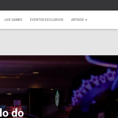
LIVE GAMES
EVENTOS EXCLUSIVOS
ARTIGOS
do do