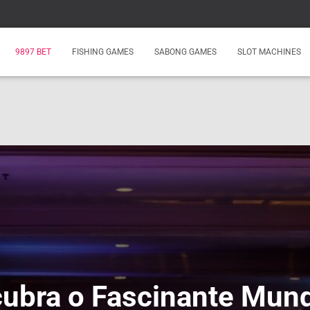
9897 BET
FISHING GAMES
SABONG GAMES
SLOT MACHINES
ubra o Fascinante Mun