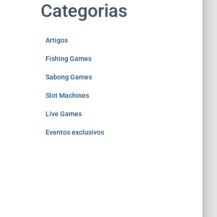
Categorias
Artigos
Fishing Games
Sabong Games
Slot Machines
Live Games
Eventos exclusivos