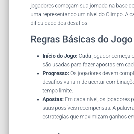
jogadores começam sua jornada na base do
uma representando um nível do Olimpo. A c
dificuldade dos desafios.
Regras Básicas do Jogo
Início do Jogo:
Cada jogador começa c
são usadas para fazer apostas em cad
Progresso:
Os jogadores devem complet
desafios variam de acertar combinaçõe
tempo limite.
Apostas:
Em cada nível, os jogadores 
suas possíveis recompensas. A palavr
estratégias que maximizam ganhos em 